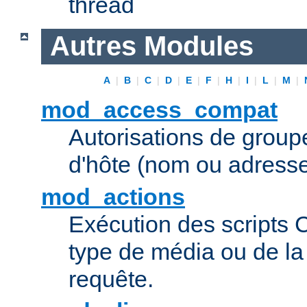
thread
Autres Modules
A
|
B
|
C
|
D
|
E
|
F
|
H
|
I
|
L
|
M
|
mod_access_compat
Autorisations de grou
d'hôte (nom ou adresse
mod_actions
Exécution des scripts 
type de média ou de l
requête.