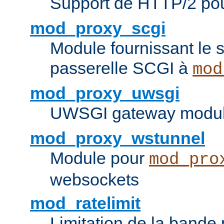
Support de HTTP/2 po
mod_proxy_scgi
Module fournissant le s
passerelle SCGI à
mod
mod_proxy_uwsgi
UWSGI gateway modul
mod_proxy_wstunnel
Module pour
mod_pro
websockets
mod_ratelimit
Limitation de la bande