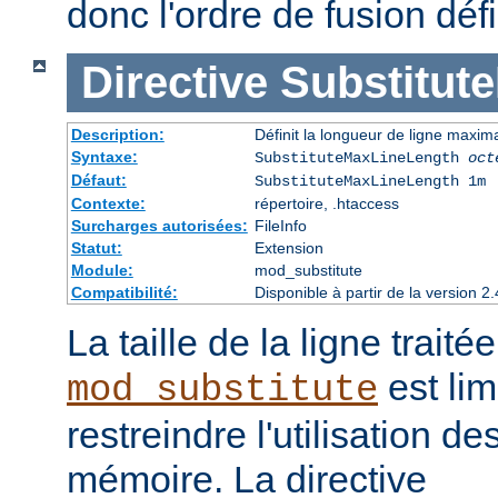
donc l'ordre de fusion défi
Directive
Substitut
Description:
Définit la longueur de ligne maxim
Syntaxe:
SubstituteMaxLineLength
oct
Défaut:
SubstituteMaxLineLength 1m
Contexte:
répertoire, .htaccess
Surcharges autorisées:
FileInfo
Statut:
Extension
Module:
mod_substitute
Compatibilité:
Disponible à partir de la version
La taille de la ligne traité
est lim
mod_substitute
restreindre l'utilisation d
mémoire. La directive