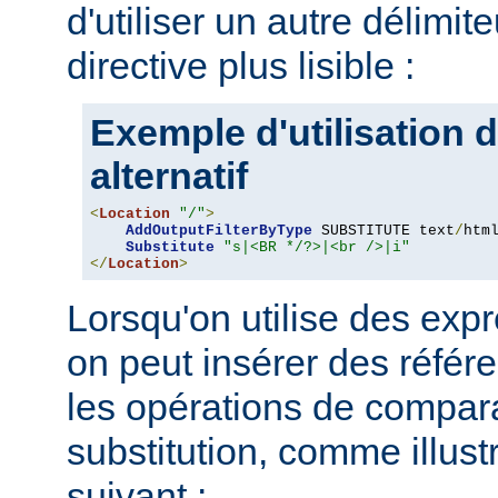
d'utiliser un autre délimit
directive plus lisible :
Exemple d'utilisation d
alternatif
<
Location
"/"
>
AddOutputFilterByType
 SUBSTITUTE text
/
html
Substitute
"s|<BR */?>|<br />|i"
</
Location
>
Lorsqu'on utilise des expr
on peut insérer des référ
les opérations de compar
substitution, comme illus
suivant :