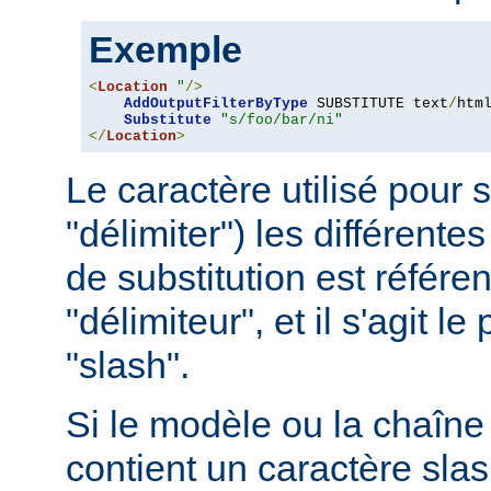
Exemple
<
Location
"
/>
AddOutputFilterByType
 SUBSTITUTE text
/
html
Substitute
"s/foo/bar/ni"
</
Location
>
Le caractère utilisé pour 
"délimiter") les différentes
de substitution est référ
"délimiteur", et il s'agit l
"slash".
Si le modèle ou la chaîne 
contient un caractère slash 