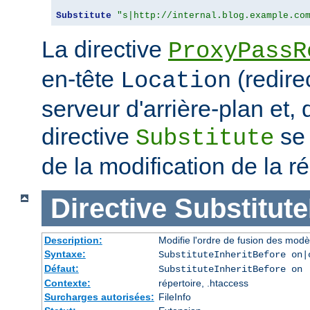
Substitute
"s|http://internal.blog.example.co
La directive
ProxyPassR
en-tête
(redire
Location
serveur d'arrière-plan et,
directive
se 
Substitute
de la modification de la
Directive
Substitute
Description:
Modifie l'ordre de fusion des modè
Syntaxe:
SubstituteInheritBefore on|
Défaut:
SubstituteInheritBefore on
Contexte:
répertoire, .htaccess
Surcharges autorisées:
FileInfo