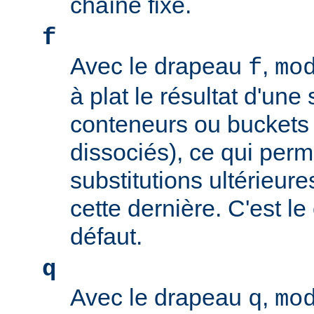
chaîne fixe.
f
Avec le drapeau
,
f
mo
à plat le résultat d'une 
conteneurs ou buckets
dissociés), ce qui perm
substitutions ultérieure
cette dernière. C'est l
défaut.
q
Avec le drapeau
,
q
mo