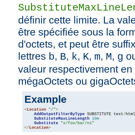
SubstituteMaxLineLe
définir cette limite. La val
être spécifiée sous la fo
d'octets, et peut être suff
lettres
,
,
,
,
,
,
o
b
B
k
K
m
M
g
valeur respectivement en o
mégaOctets ou gigaOctet
Example
<
Location
"/"
>
AddOutputFilterByType
 SUBSTITUTE text
/
html
SubstituteMaxLineLength
10m
Substitute
"s/foo/bar/ni"
</
Location
>