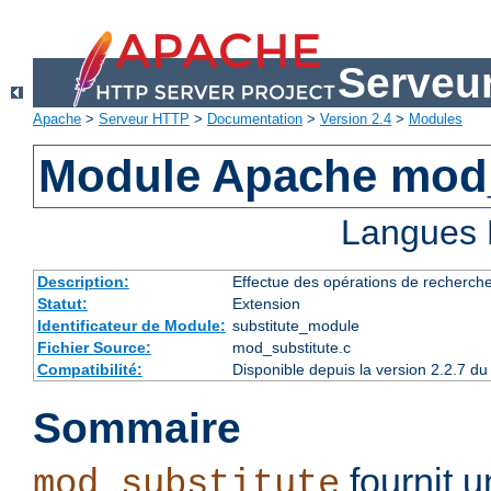
Serveu
Apache
>
Serveur HTTP
>
Documentation
>
Version 2.4
>
Modules
Module Apache mod_
Langues 
Description:
Effectue des opérations de recherch
Statut:
Extension
Identificateur de Module:
substitute_module
Fichier Source:
mod_substitute.c
Compatibilité:
Disponible depuis la version 2.2.7 
Sommaire
fournit 
mod_substitute