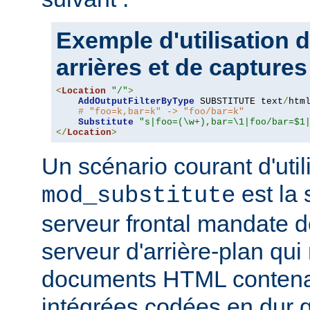
Exemple d'utilisation 
arrières et de captures
<
Location
"/"
>
AddOutputFilterByType
 SUBSTITUTE text
/
html
# "foo=k,bar=k" -> "foo/bar=k"
Substitute
"s|foo=(\w+),bar=\1|foo/bar=$1
</
Location
>
Un scénario courant d'util
est la 
mod_substitute
serveur frontal mandate 
serveur d'arrière-plan qui
documents HTML conten
intégrées codées en dur q