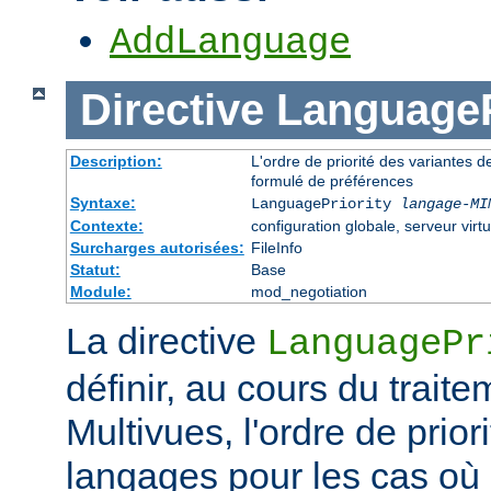
AddLanguage
Directive
LanguageP
Description:
L'ordre de priorité des variantes d
formulé de préférences
Syntaxe:
LanguagePriority
langage-MI
Contexte:
configuration globale, serveur virtu
Surcharges autorisées:
FileInfo
Statut:
Base
Module:
mod_negotiation
La directive
LanguagePr
définir, au cours du trait
Multivues, l'ordre de prior
langages pour les cas où l