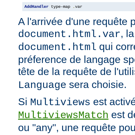
AddHandler
 type-map 
.
var
A l'arrivée d'une requête 
, l
document.html.var
qui corr
document.html
préference de langage spé
tête de la requête de l'uti
sera choisie.
Language
Si
est activé
Multiviews
est d
MultiviewsMatch
ou "any", une requête po