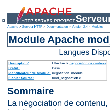
Serveu
Apache
>
Serveur HTTP
>
Documentation
>
Version 2.4
>
Modules
Module Apache mod_
Langues Dispo
Description:
Effectue la
négociation de contenu
Statut:
Base
Identificateur de Module:
negotiation_module
Fichier Source:
mod_negotiation.c
Sommaire
La négociation de contenu,