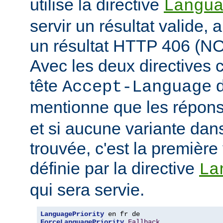
utilise la directive
Langu
servir un résultat valide, 
un résultat HTTP 406 (
Avec les deux directives c
tête
d
Accept-Language
mentionne que les répon
et si aucune variante dans
trouvée, c'est la première 
définie par la directive
La
qui sera servie.
LanguagePriority
ForceLanguagePriority
Fallback