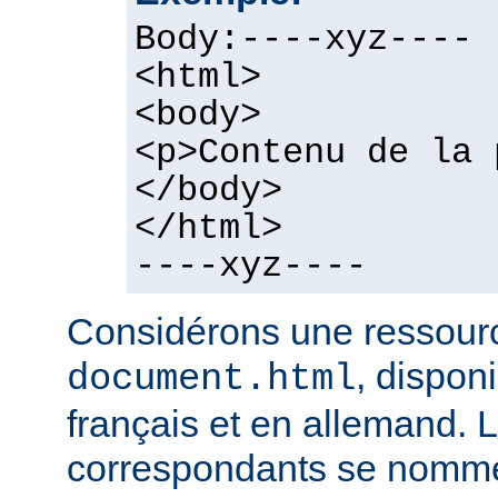
Body:----xyz----
<html>
<body>
<p>Contenu de la 
</body>
</html>
----xyz----
Considérons une ressour
, dispon
document.html
français et en allemand. L
correspondants se nomme