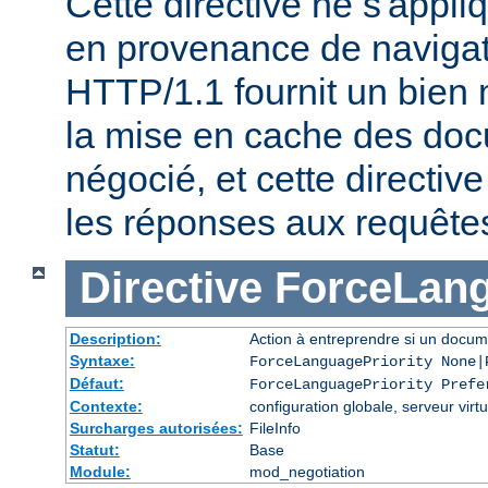
Cette directive ne s'appl
en provenance de naviga
HTTP/1.1 fournit un bien 
la mise en cache des do
négocié, et cette directive
les réponses aux requête
Directive
ForceLang
Description:
Action à entreprendre si un docum
Syntaxe:
ForceLanguagePriority None|
Défaut:
ForceLanguagePriority Prefe
Contexte:
configuration globale, serveur virtu
Surcharges autorisées:
FileInfo
Statut:
Base
Module:
mod_negotiation