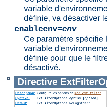
variable d'environnement
définie, va désactiver le 
enableenv=
env
Ce paramètre spécifie 
variable d'environnemen
définie pour que le filtr
désactivé.
Directive
ExtFilterO
Description:
Configure les options de
mod_ext_filter
Syntaxe:
ExtFilterOptions
option
[
option
] ...
Défaut:
ExtFilterOptions NoLogStderr