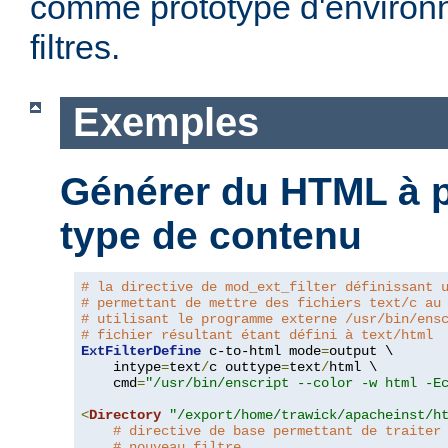
comme prototype d'environ
filtres.
Exemples
Générer du HTML à pa
type de contenu
# la directive de mod_ext_filter définissant 
# permettant de mettre des fichiers text/c au
# utilisant le programme externe /usr/bin/ens
# fichier résultant étant défini à text/html
ExtFilterDefine
 c-to-html mode
=
output \

    intype
=
text
/
c outtype
=
text
/
html \

    cmd
=
"/usr/bin/enscript --color -w html -E
<
Directory
"/export/home/trawick/apacheinst/h
# directive de base permettant de traiter
# nouveau filtre