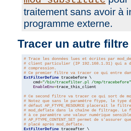
mod_substitute
traitement sans avoir à 
programme externe.
Tracer un autre filtre
# Trace les données lues et écrites par mod_d
# client particulier (IP 192.168.1.31) qui a 
# compression.
# Ce premier filtre va tracer ce qui entre da
ExtFilterDefine
 tracebefore \

    cmd
=
"/bin/tracefilter.pl /tmp/tracebefore
EnableEnv
=
trace_this_client

# Ce second filtre va tracer ce qui sort de m
# Notez que sans le paramètre ftype, le type 
# défaut AP_FTYPE_RESOURCE placerait le filtr
# mod_deflate dans la chaîne de filtrage. Le 
# à ce paramètre une valeur numérique sensibl
# AP_FTYPE_CONTENT_SET permet de s'assurer qu
# placé après mod_deflate.
ExtFilterDefine
 traceafter \
