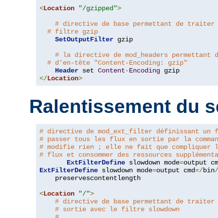
<
Location
"/gzipped"
>
# directive de base permettant de traiter
# filtre gzip
SetOutputFilter
 gzip

# la directive de mod_headers permettant 
# d'en-tête "Content-Encoding: gzip"
Header
 set 
Content
-
Encoding
</
Location
>
Ralentissement du s
# directive de mod_ext_filter définissant un 
# passer tous les flux en sortie par la comma
# modifie rien ; elle ne fait que compliquer 
# flux et consommer des ressources supplément
ExtFilterDefine
 slowdown mode
=
output c
ExtFilterDefine
 slowdown mode
=
output cmd
=/
bin
    preservescontentlength

<
Location
"/"
>
# directive de base permettant de traiter
# sortie avec le filtre slowdown
#