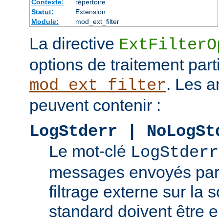
Contexte:
répertoire
Statut:
Extension
Module:
mod_ext_filter
La directive
ExtFilterO
options de traitement part
. Les 
mod_ext_filter
peuvent contenir :
LogStderr | NoLogSt
Le mot-clé
LogStderr
messages envoyés par
filtrage externe sur la s
standard doivent être e