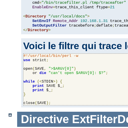
    cmd
=
"/bin/tracefilter.pl /tmp/traceafter"
 
EnableEnv
=
trace_this_client ftype
=
21
<
Directory
"/usr/local/docs"
>
SetEnvIf
Remote_Addr
192.168
.
1.31
 trace_th
SetOutputFilter
 tracebefore
;
deflate
;
</
Directory
>
Voici le filtre qui trace
#!/usr/local/bin/perl -w
use
 strict
;
open
(
SAVE
,
">$ARGV[0]"
)
    or 
die
"can't open $ARGV[0]: $?"
;
while
(<
STDIN
>)
{
print
 SAVE $_
;
print
 $_
;
}
close
(
SAVE
);
Directive
ExtFilterD