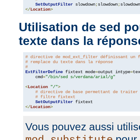
SetOutputFilter
 slowdown
;
slowdown
;
</
Location
>
Utilisation de sed p
texte dans la répons
# directive de mod_ext_filter définissant un 
# remplace du texte dans la réponse
#
ExtFilterDefine
 fixtext mode
=
output intype
=
te
    cmd
=
"/bin/sed s/verdana/arial/g"
<
Location
"/"
>
# directive de base permettant de traiter
# filtre fixtext
SetOutputFilter
</
Location
>
Vous pouvez aussi utilis
pour 