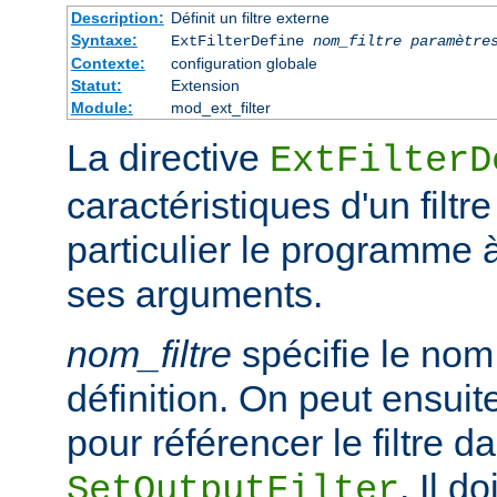
Description:
Définit un filtre externe
Syntaxe:
ExtFilterDefine
nom_filtre
paramètre
Contexte:
configuration globale
Statut:
Extension
Module:
mod_ext_filter
La directive
ExtFilterD
caractéristiques d'un filtr
particulier le programme 
ses arguments.
nom_filtre
spécifie le nom 
définition. On peut ensuit
pour référencer le filtre d
. Il d
SetOutputFilter