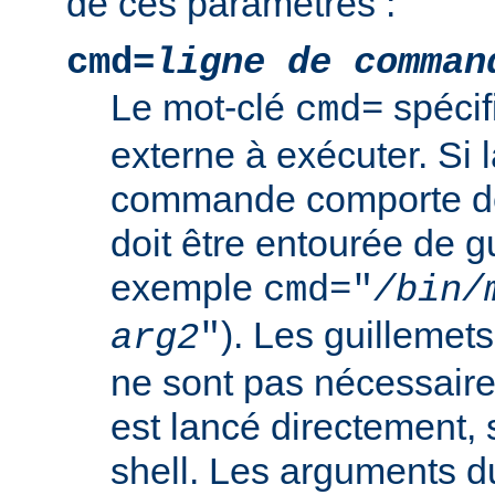
de ces paramètres :
cmd=
ligne de comman
Le mot-clé
spéci
cmd=
externe à exécuter. Si l
commande comporte de
doit être entourée de g
exemple
cmd="
/bin/
). Les guillemets
arg2
"
ne sont pas nécessair
est lancé directement, 
shell. Les arguments 