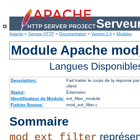
Serveu
Apache
>
Serveur HTTP
>
Documentation
>
Version 2.4
>
Modules
Module Apache mod_e
Langues Disponible
Description:
Fait traiter le corps de la réponse 
client
Statut:
Extension
Identificateur de Module:
ext_filter_module
Fichier Source:
mod_ext_filter.c
Sommaire
représen
mod_ext_filter