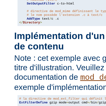
SetOutputFilter
 c-to-html

# directive de mod_mime définissant le ty
# le nom possède l'extension .c à text/c
AddType
 text
/
c 
.
</
Directory
>
Implémentation d'un 
de contenu
Note : cet exemple avec gz
titre d'illustration. Veuille
documentation de
mod_d
exemple d'implémentation
# la directive de mod_ext_filter qui définit 
ExtFilterDefine
 gzip mode
=
output cmd
=/
bin
/
gzip